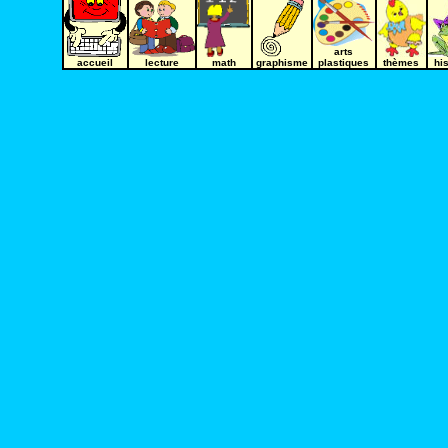
arts
accueil
lecture
math
graphisme
plastiques
thèmes
hi