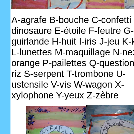
A-agrafe B-bouche C-confetti
dinosaure E-étoile F-feutre G-
guirlande H-huit I-iris J-jeu K-
L-lunettes M-maquillage N-ne
orange P-pailettes Q-questio
riz S-serpent T-trombone U-
ustensile V-vis W-wagon X-
xylophone Y-yeux Z-zèbre