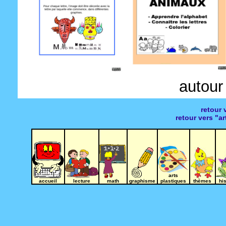
-
autour
retour 
retour vers "a
arts
accueil
lecture
math
graphisme
plastiques
thèmes
hi