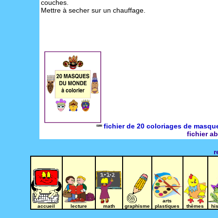
couches.
Mettre à secher sur un chauffage.
fichier de 20 coloriages de masqu
fichier a
r
arts
accueil
lecture
math
graphisme
plastiques
thèmes
hi