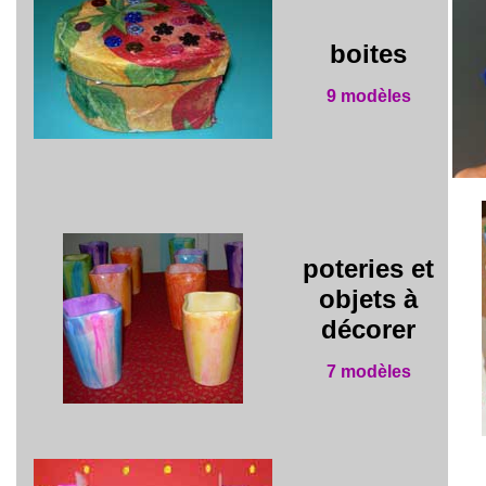
boites
9 modèles
poteries et
objets à
décorer
7 modèles