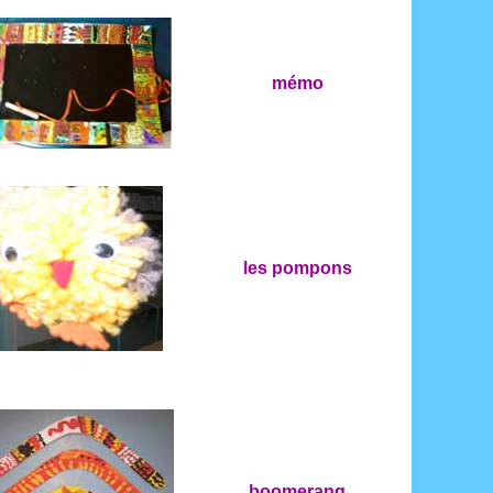
mémo
les pompons
boomerang