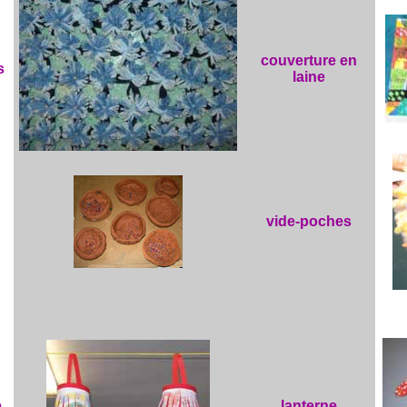
couverture en
s
laine
vide-poches
e
lanterne