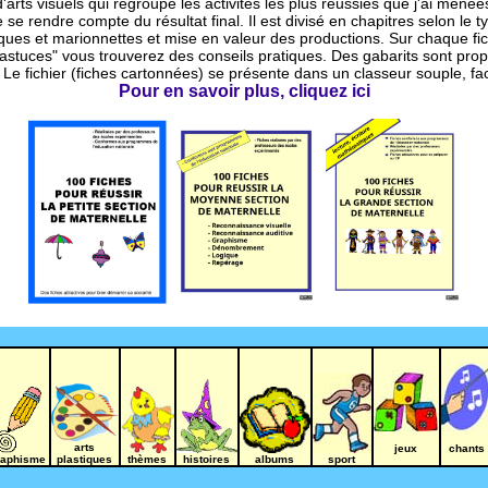
d'arts visuels qui regroupe les activités les plus réussies que j'ai men
se rendre compte du résultat final. Il est divisé en chapitres selon le ty
ques et marionnettes et mise en valeur des productions. Sur chaque fich
 astuces" vous trouverez des conseils pratiques. Des gabarits sont pr
Le fichier (fiches cartonnées) se présente dans un classeur souple, fac
Pour en savoir plus, cliquez ici
_
_
arts
jeux
chants
raphisme
plastiques
thèmes
histoires
albums
sport