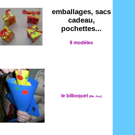
emballages, sacs
cadeau,
pochettes...
9 modèles
le bilboquet
(Me Jeu)