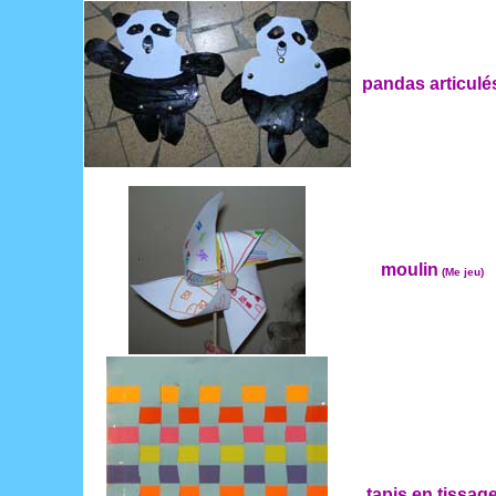
pandas articulé
moulin
(Me jeu)
tapis en tissag